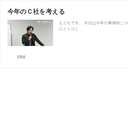
今年のＣ社を考える
えぐちです。 今日は今年の事例Ⅲにつ
今
続きを読む
年
の
Ｃ
社
EBA
を
考
え
る