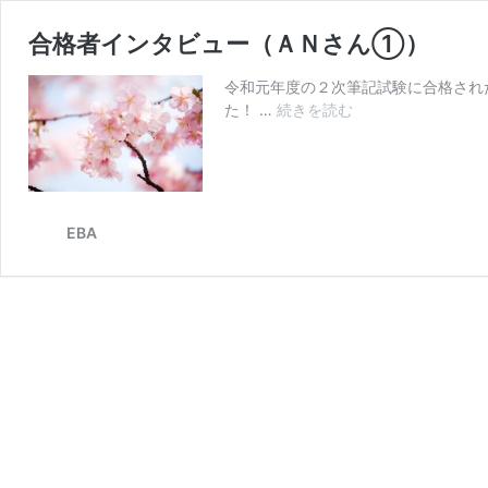
合格者インタビュー（ＡＮさん①）
令和元年度の２次筆記試験に合格され
合
た！ …
続きを読む
格
者
イ
ン
タ
EBA
ビ
ュ
ー
（Ａ
Ｎ
さ
ん
①）