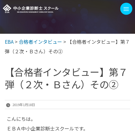
コ
≡
ン
テ
ン
EBA
>
合格者インタビュー
>
【合格者インタビュー】第７
EBAを選ぶ3つの理由
1次/2次試験 対策イベント
ツ
弾（２次・Ｂさん）その②
へ
ス
EBAスクールの講座
【合格者インタビュー】第７
キ
弾（２次・Ｂさん）その②
ッ
100字訓練
プ
ブログ
2019年1月18日
もっと見る
こんにちは。
ＥＢＡ中小企業診断士スクールです。