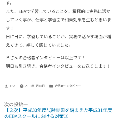
す。
また、EBAで学習していることを、積極的に実務に活か
していく事が、仕事と学習面で相乗効果を生むと思いま
す！
日に日に、学習していることが、実務で活かす場面が増
えてきて、嬉しく感じていました。
Ｂさんの合格者インタビューは以上です！
明日も引き続き、合格者インタビューをお送りします！
投
カ
EBA
2019年1月18日
合格者インタビュー
稿
テ
者:
ゴ
投
次
次の投稿
リ
の
【２次】平成30年度試験結果を踏まえた平成31年度
ー:
稿
投
のEBAスクールにおける対策③