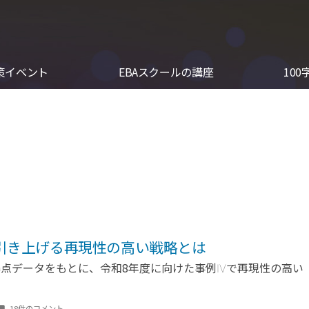
対策イベント
EBAスクールの講座
100
引き上げる再現性の高い戦略とは
得点データをもとに、令和8年度に向けた事例Ⅳで再現性の高い
【あ
18件のコメント