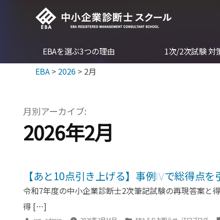
コ
ン
テ
EBAを選ぶ3つの理由
1次/2次試験 
ン
ツ
EBA
>
2026
>
2月
へ
ス
月別アーカイブ:
キ
2026年2月
ッ
プ
【あと10点引き上げる】事例Ⅳで総得点を
令和7年度の中小企業診断士2次筆記試験の再現答案と
得 […]
投
カ
wp_admin
2026年2月16日
EBAよりお知らせ
,
江口ブログ