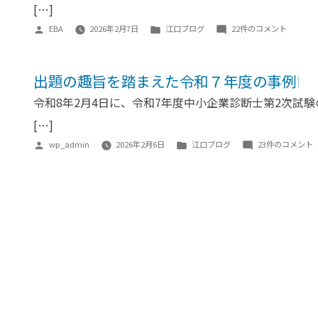
踏
[…]
度
ま
投
カ
出
EBA
2026年2月7日
江口ブログ
22件のコメント
の
え
稿
テ
題
事
た
者:
ゴ
の
例
令
リ
趣
出題の趣旨を踏まえた令和７年度の事例Ⅰ
Ⅳ
和
ー:
旨
へ
令和8年2月4日に、令和7年度中小企業診断士第2次試
７
を
の
年
踏
[…]
度
ま
投
カ
出
wp_admin
2026年2月6日
江口ブログ
23件のコメント
の
え
稿
テ
題
事
た
者:
ゴ
の
例
令
リ
趣
Ⅲ
和
ー:
旨
へ
７
を
の
年
踏
度
ま
の
え
事
た
例
令
Ⅱ
和