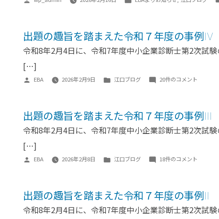
稿
テ
者:
ゴ
リ
出題の趣旨を踏まえた令和７年度の事例Ⅳ
ー:
令和8年2月4日に、令和7年度中小企業診断士第2次試
[…]
投
カ
出
EBA
2026年2月9日
江口ブログ
20件のコメント
稿
テ
題
者:
ゴ
の
リ
趣
出題の趣旨を踏まえた令和７年度の事例Ⅲ
ー:
旨
令和8年2月4日に、令和7年度中小企業診断士第2次試
を
踏
[…]
ま
投
カ
出
EBA
2026年2月8日
江口ブログ
18件のコメント
え
稿
テ
題
た
者:
ゴ
の
令
リ
趣
出題の趣旨を踏まえた令和７年度の事例Ⅱ
和
ー:
旨
令和8年2月4日に、令和7年度中小企業診断士第2次試
７
を
年