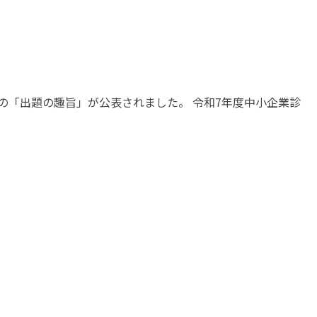
る
再
現
性
の
高
験の「出題の趣旨」が公表されました。 令和7年度中小企業診
い
戦
略
と
は
へ
の