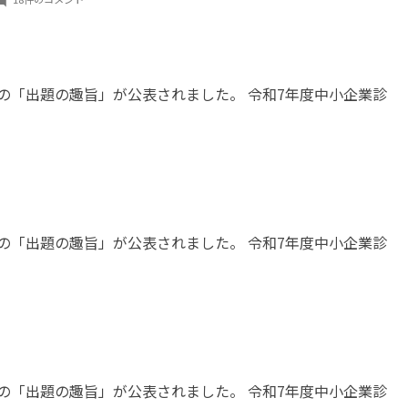
と
10
点
引
験の「出題の趣旨」が公表されました。 令和7年度中小企業診
き
上
げ
る】
事
例
Ⅳ
験の「出題の趣旨」が公表されました。 令和7年度中小企業診
で
総
得
点
を
引
き
上
験の「出題の趣旨」が公表されました。 令和7年度中小企業診
げ