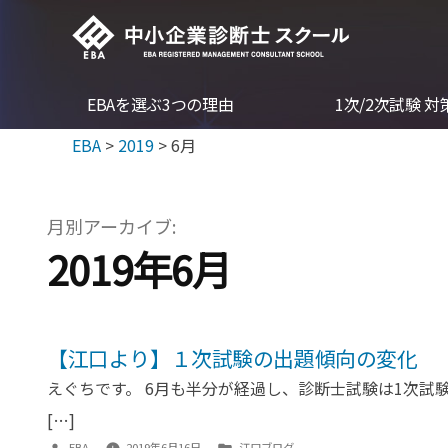
コ
ン
テ
EBAを選ぶ3つの理由
1次/2次試験 
ン
ツ
EBA
>
2019
>
6月
へ
ス
月別アーカイブ:
キ
2019年6月
ッ
プ
【江口より】１次試験の出題傾向の変化
えぐちです。 6月も半分が経過し、診断士試験は1次試験
[…]
投
カ
EBA
2019年6月16日
江口ブログ