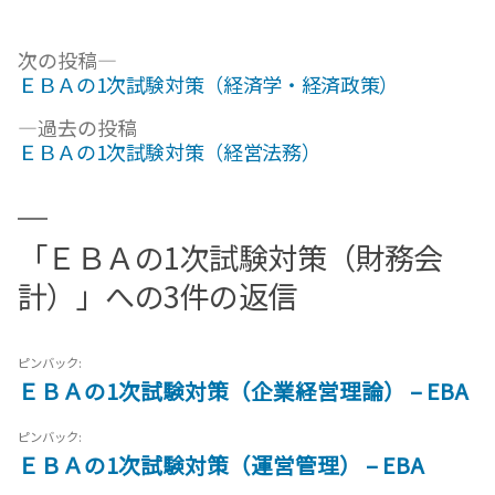
稿
テ
者:
ゴ
投
次
次の投稿
リ
の
ＥＢＡの1次試験対策（経済学・経済政策）
ー:
稿
投
過
ナ
過去の投稿
稿:
去
ＥＢＡの1次試験対策（経営法務）
ビ
の
ゲ
投
稿:
ー
「ＥＢＡの1次試験対策（財務会
シ
計）」への3件の返信
ョ
ン
ピンバック:
ＥＢＡの1次試験対策（企業経営理論） – EBA
ピンバック:
ＥＢＡの1次試験対策（運営管理） – EBA