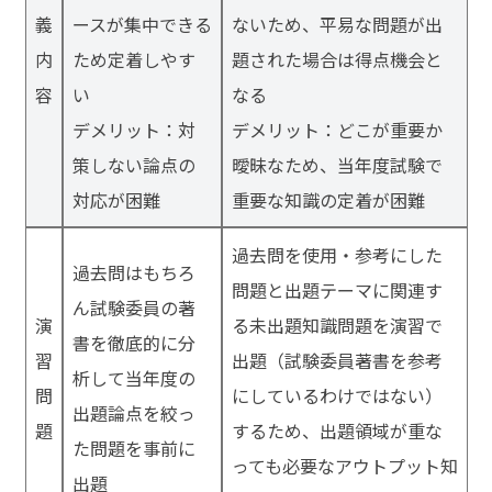
義
ースが集中できる
ないため、平易な問題が出
内
ため定着しやす
題された場合は得点機会と
容
い
なる
デメリット：対
デメリット：どこが重要か
策しない論点の
曖昧なため、当年度試験で
対応が困難
重要な知識の定着が困難
過去問を使用・参考にした
過去問はもちろ
問題と出題テーマに関連す
ん試験委員の著
演
る未出題知識問題を演習で
書を徹底的に分
習
出題（試験委員著書を参考
析して当年度の
問
にしているわけではない）
出題論点を絞っ
題
するため、出題領域が重な
た問題を事前に
っても必要なアウトプット知
出題