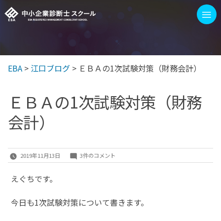
コ
≡
ン
テ
ン
EBA
>
江口ブログ
>
ＥＢＡの1次試験対策（財務会計）
EBAを選ぶ3つの理由
1次/2次試験 対策イベント
ツ
へ
ＥＢＡの1次試験対策（財務
ス
EBAスクールの講座
会計）
キ
ッ
100字訓練
プ
Ｅ
2019年11月13日
3件のコメント
Ｂ
ブログ
えぐちです。
Ａ
の
もっと見る
1
今日も1次試験対策について書きます。
次
試