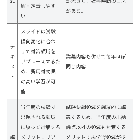
式
が大きく、板書時間のロス
解・定着しやす
がある。
い
スライドは試験
傾向変化に合わ
テ
せて対策領域を
キ
講義内容も併せて毎年ほぼ
リプレースするた
ス
同じ内容
め、費用対効果
ト
の高い学習が可
能
当年度の試験で
試験要綱領域を網羅的に講
出題される領域
義するため、当年度の出題
に絞って対策する
論点以外の領域も対策する
講
メリット：リソ
メリット：未学習領域が少