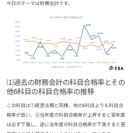
今日のテーマは財務会計です。
験
対
策
（財
務
会
計）
へ
の
⑴過去の財務会計の科目合格率とその
他6科目の科目合格率の推移
この科目は①経営法務と同様、他の6科目よりも科目合
格率が低い、②当年度の科目合格率が上昇すると翌年度
は必ず下落し、逆に当年度の科目合格率が下落すると翌