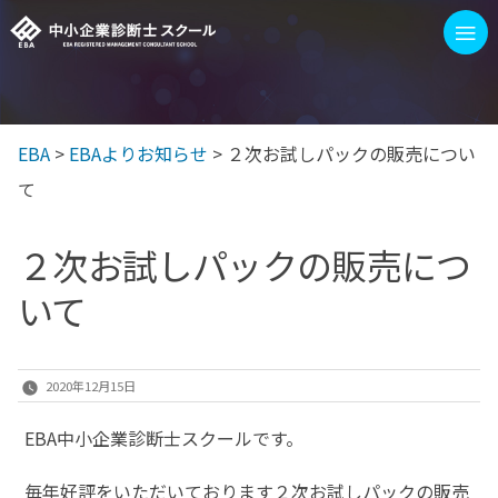
コ
≡
ン
テ
ン
EBA
>
EBAよりお知らせ
>
２次お試しパックの販売につい
EBAを選ぶ3つの理由
1次/2次試験 対策イベント
ツ
て
へ
ス
EBAスクールの講座
２次お試しパックの販売につ
キ
いて
ッ
100字訓練
プ
ブログ
2020年12月15日
もっと見る
EBA中小企業診断士スクールです。
毎年好評をいただいております２次お試しパックの販売