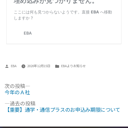
投
カ
EBA
2020年12月15日
EBAよりお知らせ
稿
テ
者:
ゴ
投
次
次の投稿
リ
の
今年のＡ社
ー:
稿
投
過
ナ
過去の投稿
稿:
去
【重要】通学・通信プラスのお申込み期限について
ビ
の
ゲ
投
稿: