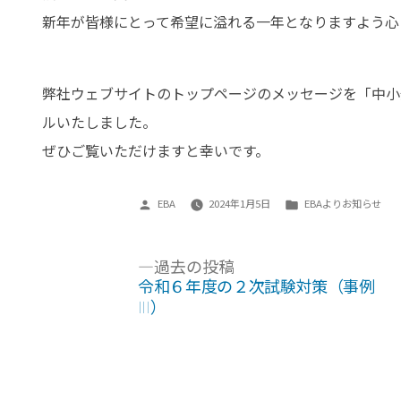
新年が皆様にとって希望に溢れる一年となりますよう心
弊社ウェブサイトのトップページのメッセージを「中小
ルいたしました。
ぜひご覧いただけますと幸いです。
投
カ
EBA
2024年1月5日
EBAよりお知らせ
稿
テ
者:
ゴ
投
過
過去の投稿
リ
去
令和６年度の２次試験対策（事例
ー:
稿
の
Ⅲ）
ナ
投
稿:
ビ
ゲ