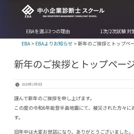
コ
ン
テ
EBAを選ぶ3つの理由
1次/2次試験 
ン
ツ
EBA
>
EBAよりお知らせ
>
新年のご挨拶とトップペ
へ
新年のご挨拶とトップペー
ス
キ
ッ
2024年1月5日
プ
謹んで新年のご挨拶を申し上げます。
この度の令和6年能登半島地震にて、被災された方々に
す。
旧年中は大変お世話になり、ありがとうございました。