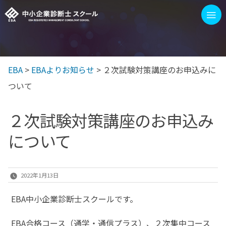
コ
≡
ン
テ
ン
EBA
>
EBAよりお知らせ
>
２次試験対策講座のお申込みに
EBAを選ぶ3つの理由
1次/2次試験 対策イベント
ツ
ついて
へ
ス
EBAスクールの講座
２次試験対策講座のお申込み
キ
について
ッ
100字訓練
プ
ブログ
2022年1月13日
もっと見る
EBA中小企業診断士スクールです。
EBA合格コース（通学・通信プラス）、２次集中コース