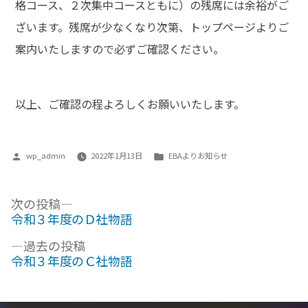
格コース、２次集中コースともに）の残席には余裕がご
ざいます。残席が少なくなり次第、トップページよりご
案内いたしますので必ずご確認ください。
以上、ご確認の程よろしくお願いいたします。
投
カ
wp_admin
2022年1月13日
EBAよりお知らせ
稿
テ
者:
ゴ
投
次
次の投稿
リ
の
令和３年度のＤ社物語
ー:
稿
投
過
ナ
過去の投稿
稿:
去
令和３年度のＣ社物語
ビ
の
ゲ
投
稿: