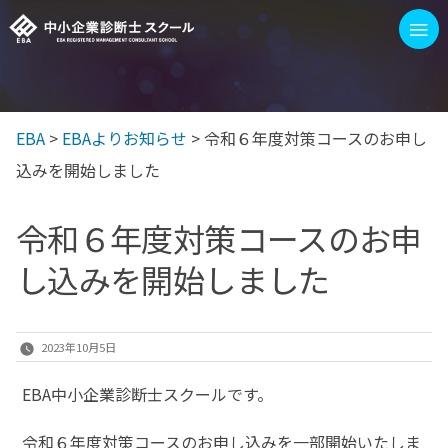
コ
≡
ン
テ
ン
EBA
>
EBAよりお知らせ
>
令和６年度対策コースのお申し
EBAを選ぶ3つの理由
1次/2次試験 対策イベント
ツ
込みを開始しました
へ
ス
EBAスクールの講座
令和６年度対策コースのお申
キ
し込みを開始しました
ッ
100字訓練
プ
ブログ
2023年10月5日
もっと見る
EBA中小企業診断士スクールです。
令和６年度対策コースのお申し込みを一部開始いたしま