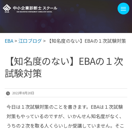
コ
≡
ン
テ
ン
EBA
>
江口ブログ
>
【知名度のない】EBAの１次試験対策
EBAを選ぶ3つの理由
1次/2次試験 対策イベント
ツ
へ
【知名度のない】EBAの１次
ス
EBAスクールの講座
試験対策
キ
ッ
100字訓練
プ
2022年8月20日
ブログ
今日は１次試験対策のことを書きます。EBAは１次試験
もっと見る
対策もやっているのですが、いかんせん知名度がなく、
うちの２次を取る人くらいしか受講していません。そこ